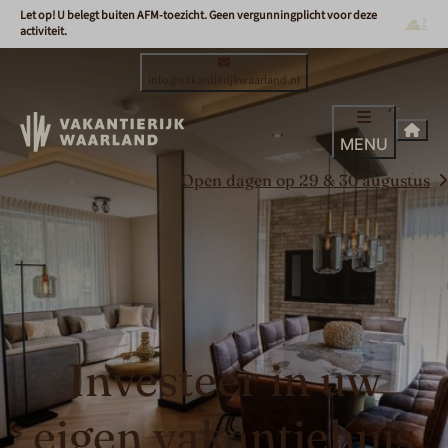
Let op! U belegt buiten AFM-toezicht. Geen vergunningplicht voor deze
activiteit.
info@vakantierijkwaarland.nl
MENU
Open dagen op 29 & 30 augustus
Investeer in uw
eigen vakantiehuis