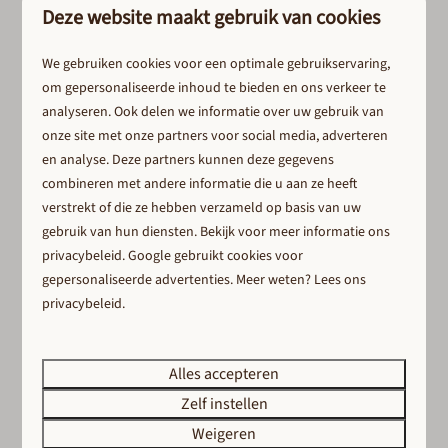
Deze website maakt gebruik van cookies
Afspraak maken
We gebruiken cookies voor een optimale gebruikservaring,
om gepersonaliseerde inhoud te bieden en ons verkeer te
analyseren. Ook delen we informatie over uw gebruik van
onze site met onze partners voor social media, adverteren
en analyse. Deze partners kunnen deze gegevens
combineren met andere informatie die u aan ze heeft
verstrekt of die ze hebben verzameld op basis van uw
gebruik van hun diensten. Bekijk voor meer informatie ons
Het aankoopproces
privacybeleid
.
Google
gebruikt cookies voor
gepersonaliseerde advertenties. Meer weten? Lees ons
privacybeleid.
Investeringsmogelijkheden
Wilt u meer weten over de investeringskansen op ons
park? Wij staan altijd klaar om uw vragen te
Alles accepteren
beantwoorden.
Zelf instellen
Weigeren