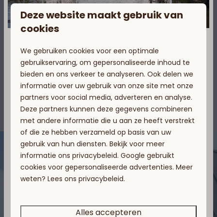
• Compleet meubelpakket en privé zwembad
Deze website maakt gebruik van
cookies
• Aangelegde tuin
• Volledige of gedeeltelijke verhuur
We gebruiken cookies voor een optimale
Download onze digitale brochure
gebruikservaring, om gepersonaliseerde inhoud te
bieden en ons verkeer te analyseren. Ook delen we
Meer informatie over de
informatie over uw gebruik van onze site met onze
Voor direct meer informatie over ons
villa's
partners voor social media, adverteren en analyse.
project
Deze partners kunnen deze gegevens combineren
met andere informatie die u aan ze heeft verstrekt
Vakantierijk Waarland is gelegen in een
of die ze hebben verzameld op basis van uw
waterrijke omgeving, vlakbij de stad Alkmaar en
gebruik van hun diensten. Bekijk voor meer
in het hart van
Noord-Holland
. Gelegen op
informatie ons
privacybeleid
.
Google
gebruikt
korte afstand van het strand, is dit de ideale
cookies voor gepersonaliseerde advertenties. Meer
5 redenen om te
locatie voor een
rendabele investering in
weten? Lees ons privacybeleid.
recreatief vastgoed
.
investeren in uw droom
Alles accepteren
Voornaam