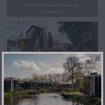
Meer informatie over de
woningen
Vakantievilla's
• Vanaf € 699.500,- excl. btw
• 10-16 personen
• 7% vast rendement