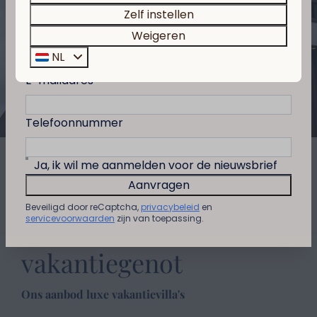
Een investering voor de toekomst
Zelf instellen
Weigeren
Achternaam
Bekijk hier waarom
NL
E-mailadres
Telefoonnummer
Ja, ik wil me aanmelden voor de nieuwsbrief
Aanvragen
Investeren in de
Beveiligd door reCaptcha,
privacybeleid
en
servicevoorwaarden
zijn van toepassing.
toekomst van
vakantiegenot
Ons aanbod luxe vakantievilla's