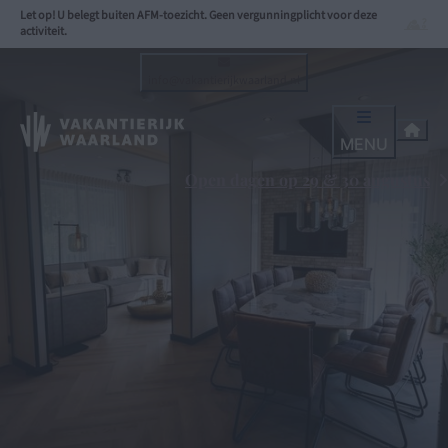
Let op! U belegt buiten AFM-toezicht. Geen vergunningplicht voor deze
activiteit.
info@vakantierijkwaarland.nl
MENU
Open dagen op 29 & 30 augustus